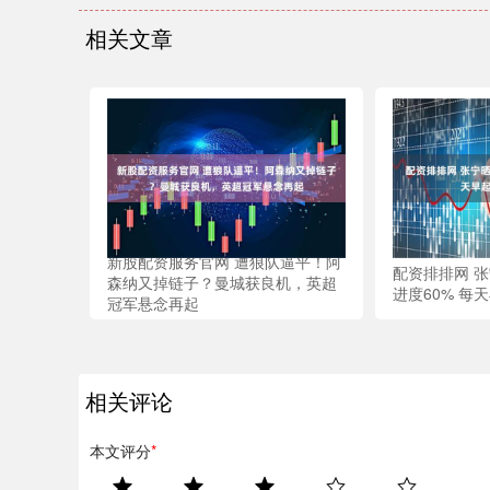
相关文章
新股配资服务官网 遭狼队逼平！阿
配资排排网 
森纳又掉链子？曼城获良机，英超
进度60% 每
冠军悬念再起
相关评论
本文评分
*