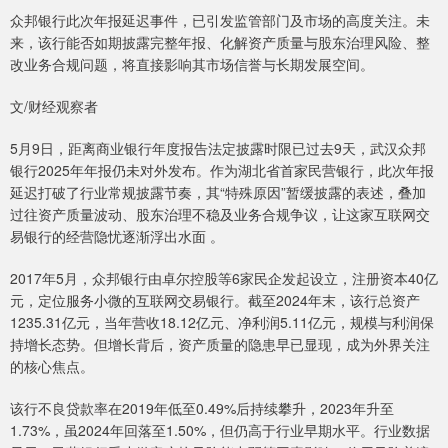
众邦银行此次年报延迟事件，已引发监管部门及市场的高度关注。未
来，该行能否如期披露完整年报、化解资产质量与股东治理风险、整
改业务合规问题，将直接影响其市场信誉与长期发展空间。
文/财经观察者
5月9日，距离商业银行年度报告法定披露时限已过去9天，武汉众邦
银行2025年年报仍未对外发布。作为湖北省首家民营银行，此次年报
延迟打破了行业常规披露节奏，其“特殊原因”暂缓披露的表述，叠加
过往资产质量波动、股东治理不稳及业务合规争议，让这家互联网交
易银行的经营隐忧逐渐浮出水面 。
2017年5月，众邦银行由卓尔控股等6家民企发起设立，注册资本40亿
元，定位服务小微的互联网交易银行。截至2024年末，该行总资产
1235.31亿元，当年营收18.12亿元、净利润5.11亿元，规模与利润保
持增长态势。但增长背后，资产质量的隐患早已显现，成为外界关注
的核心焦点。
该行不良贷款率在2019年低至0.49%后持续攀升，2023年升至
1.73%，虽2024年回落至1.50%，但仍高于行业早期水平。行业数据