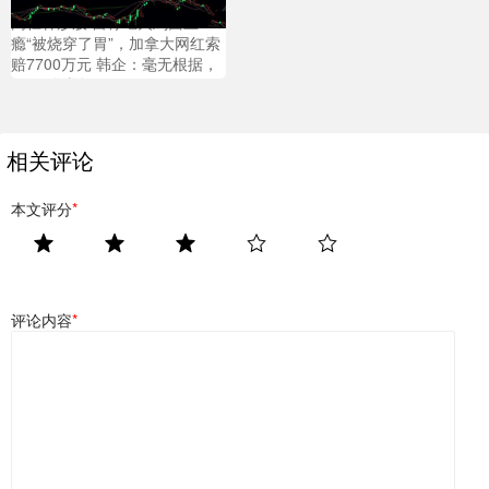
高杠杆炒股 自称吃火鸡面上
瘾“被烧穿了胃”，加拿大网红索
赔7700万元 韩企：毫无根据，
没收到诉讼
相关评论
本文评分
*
评论内容
*