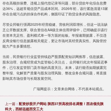
存在高额担保费、违规上报代偿记录等问题，部分贷款年化综合息费
达36%，远超常规信贷产品成本区间。2026年初，该行紧急清退13家
存在合规污点的担保合作机构，侧面印证了助贷业务的风险隐患。
尽管众邦银行强调2025年经营稳健、营收利润双增长，但这一说法缺
乏公开数据支撑。联合资信在AA级主体信用评级中，已明确提示该行
在资本充足性、盈利模式单一等方面的短板。年报逾期披露，不仅违
反商业银行信息披露相关规定，更让市场对其经营真实性、风险管控
能力产生多重猜想。
当前，民营银行行业监管持续趋严股票配资知识网推荐，信息披露、
股东治理、合规经营成为监管核心关注点 。众邦银行此次年报延迟事
件，已引发监管部门及市场的高度关注。未来，该行能否如期披露完
整年报、化解资产质量与股东治理风险、整改业务合规问题，将直接
影响其市场信誉与长期发展空间。
广瑞网提示：文章来自网络，不代表本站观点。
上一篇：
配资炒股开户网站 陕西37所高校排名调整！西农领先陕
科大，西邮远超西安工大