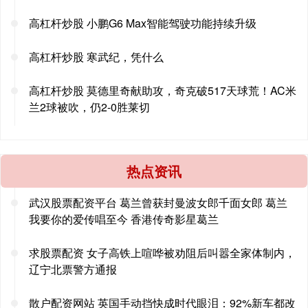
高杠杆炒股 小鹏G6 Max智能驾驶功能持续升级
高杠杆炒股 寒武纪，凭什么
高杠杆炒股 莫德里奇献助攻，奇克破517天球荒！AC米
兰2球被吹，仍2-0胜莱切
热点资讯
武汉股票配资平台 葛兰曾获封曼波女郎千面女郎 葛兰
我要你的爱传唱至今 香港传奇影星葛兰
求股票配资 女子高铁上喧哗被劝阻后叫嚣全家体制内，
辽宁北票警方通报
散户配资网站 英国手动挡快成时代眼泪：92%新车都改