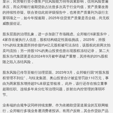
显示，民营银行受小微客户抗风险能力弱等因素影响，信用风险普遍
承压，而众邦银行逾期贷款占比曾多次高于行业均值，资产质量改善
的持续性存疑。联合资信此前评级报告中，也将资产质量列为该行主
要弱项之一，如今年报逾期，2025年信贷资产质量是否企稳，尚无权
威数据佐证。
股东层面的治理乱象，进一步加剧了市场顾虑。众邦银行6家股东中，
4家存在被执行人信息，股权结构稳定性面临挑战 。2025年，持股
10%的钰龙集团所持价值约4亿元股权被司法冻结，该股权此前两次拍
卖均流拍；另一持股10%的奥山投资也曾出现股权冻结记录 。第二大
股东当代集团更是在2024年9月被申请破产重整，其持有的20%股权
随之陷入冻结风险 。
股东风险已传导至银行治理层面。2023年3月，众邦银行因“对股东股
权管理不到位”，与钰龙集团、奥山投资合计被监管罚款110万元，事
由为两家股东增持超5%未获监管核准 。此外，该行还存在独立董事
超期任职、连续多年未分红等治理问题，折射出内控管理的薄弱环
节。
业务端的合规争议同样持续发酵。作为依赖助贷渠道展业的互联网银
行，众邦银行多项业务遭消费者投诉。有用户反映，其合作贷款产品